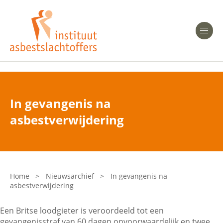
Heeft u Mesothelioom?
Men
Heeft u Asbestose?
Professionals
In gevangenis na
Bent u arts?
asbestverwijdering
Asbest en Gezondheid
Bent u werkgever of verzekeraar?
Laatste nieuws
Home
>
Nieuwsarchief
>
In gevangenis na
asbestverwijdering
Onze organisatie
Een Britse loodgieter is veroordeeld tot een
Veelgestelde vragen
gevangenisstraf van 60 dagen onvoorwaardelijk en twee