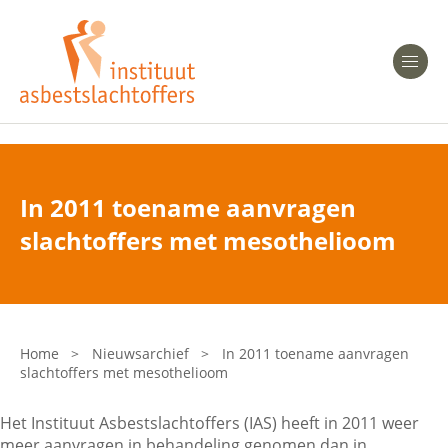
Heeft u Mesothelioom?
Men
Heeft u Asbestose?
Professionals
In 2011 toename aanvragen
Bent u arts?
slachtoffers met mesothelioom
Asbest en Gezondheid
Bent u werkgever of verzekeraar?
Laatste nieuws
Home
>
Nieuwsarchief
>
In 2011 toename aanvragen
slachtoffers met mesothelioom
Onze organisatie
Het Instituut Asbestslachtoffers (IAS) heeft in 2011 weer
Veelgestelde vragen
meer aanvragen in behandeling genomen dan in