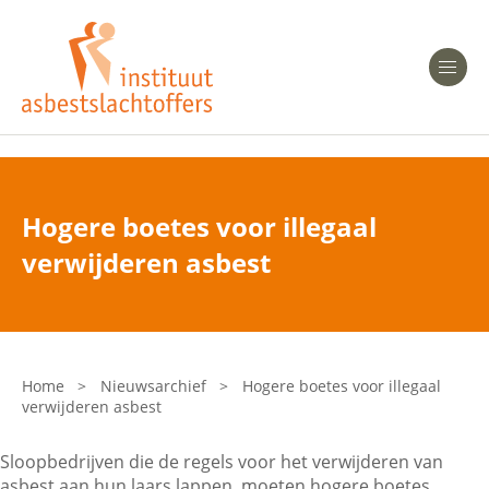
Heeft u Mesothelioom?
Men
Heeft u Asbestose?
Professionals
Hogere boetes voor illegaal
Bent u arts?
verwijderen asbest
Asbest en Gezondheid
Bent u werkgever of verzekeraar?
Laatste nieuws
Home
>
Nieuwsarchief
>
Hogere boetes voor illegaal
verwijderen asbest
Onze organisatie
Sloopbedrijven die de regels voor het verwijderen van
Veelgestelde vragen
asbest aan hun laars lappen, moeten hogere boetes