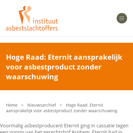
Heeft u Mesothelioom?
Men
Heeft u Asbestose?
Professionals
Hoge Raad: Eternit aansprakelijk
voor asbestproduct zonder
Bent u arts?
Asbest en Gezondheid
waarschuwing
Bent u werkgever of verzekeraar?
Laatste nieuws
Home
>
Nieuwsarchief
>
Hoge Raad: Eternit
aansprakelijk voor asbestproduct zonder waarschuwing
Onze organisatie
Voormalig asbestproducent Eternit ging in cassatie tegen
Veelgestelde vragen
een vonnis van het gerechtshof Arnhem. Eternit had in