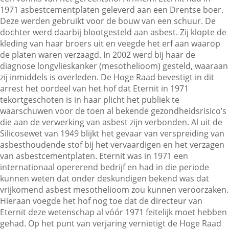
1971 asbestcementplaten geleverd aan een Drentse boer.
Deze werden gebruikt voor de bouw van een schuur. De
dochter werd daarbij blootgesteld aan asbest. Zij klopte de
Contactgegevens
kleding van haar broers uit en veegde het erf aan waarop
de platen waren verzaagd. In 2002 werd bij haar de
diagnose longvlieskanker (mesothelioom) gesteld, waaraan
Zoeken
zij inmiddels is overleden. De Hoge Raad bevestigt in dit
arrest het oordeel van het hof dat Eternit in 1971
tekortgeschoten is in haar plicht het publiek te
waarschuwen voor de toen al bekende gezondheidsrisico’s
die aan de verwerking van asbest zijn verbonden. Al uit de
Silicosewet van 1949 blijkt het gevaar van verspreiding van
asbesthoudende stof bij het vervaardigen en het verzagen
van asbestcementplaten. Eternit was in 1971 een
internationaal opererend bedrijf en had in die periode
kunnen weten dat onder deskundigen bekend was dat
vrijkomend asbest mesothelioom zou kunnen veroorzaken.
Hieraan voegde het hof nog toe dat de directeur van
Eternit deze wetenschap al vóór 1971 feitelijk moet hebben
gehad. Op het punt van verjaring vernietigt de Hoge Raad