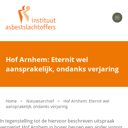
Heeft u Mesothelioom?
Men
Heeft u Asbestose?
Professionals
Hof Arnhem: Eternit wel
Bent u arts?
aansprakelijk, ondanks verjaring
Asbest en Gezondheid
Bent u werkgever of verzekeraar?
Laatste nieuws
Home
>
Nieuwsarchief
>
Hof Arnhem: Eternit wel
aansprakelijk, ondanks verjaring
Onze organisatie
In tegenstelling tot de hiervoor beschreven uitspraak
Veelgestelde vragen
vernietigt Hof Arnhem in hoger beroep een ander vonnis