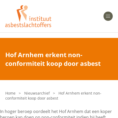
Heeft u Mesothelioom?
Men
Heeft u Asbestose?
Professionals
Hof Arnhem erkent non-
Bent u arts?
conformiteit koop door asbest
Asbest en Gezondheid
Bent u werkgever of verzekeraar?
Laatste nieuws
Home
>
Nieuwsarchief
>
Hof Arnhem erkent non-
conformiteit koop door asbest
Onze organisatie
In hoger beroep oordeelt het Hof Arnhem dat een koper
Veelgestelde vragen
beroep kan doen op non-conformiteit indien hij heeft