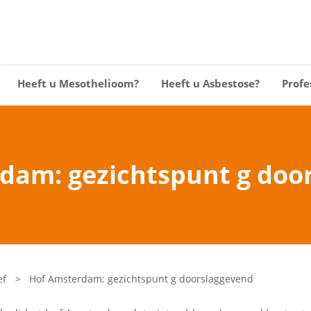
Heeft u Mesothelioom?
Heeft u Asbestose?
Profe
dam: gezichtspunt g doo
ef
>
Hof Amsterdam: gezichtspunt g doorslaggevend