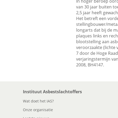
In hoger beroep oord
van 30 jaar buiten to
2,5 jaar heeft gewac
Het betreft een vord
stellingbouwer/meta
longarts dat bij de 
plaques links en rech
blootstelling aan asb
veroorzaakte (lichte
7 door de Hoge Raad
verjaringstermijn va
2008, BH4147.
Instituut Asbestslachtoffers
Wat doet het IAS?
Onze organisatie