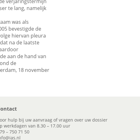
e verjaringstermijn
ser te lang, namelijk
zaam was als
005 bevestigde de
volge hiervan pleura
dat na de laatste
daardoor
lde aan de hand van
tond de
msterdam, 18 november
ontact
oor hulp bij uw aanvraag of vragen over uw dossier
p werkdagen van 8.30 – 17.00 uur
79 – 750 71 50
nfo@ias.nl