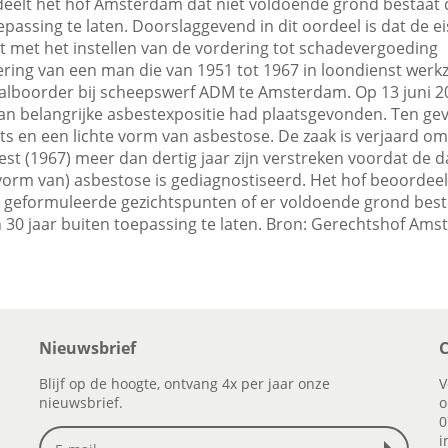
eelt het hof Amsterdam dat niet voldoende grond bestaat d
epassing te laten. Doorslaggevend in dit oordeel is dat de ei
ht met het instellen van de vordering tot schadevergoeding
ering van een man die van 1951 tot 1967 in loondienst werk
alboorder bij scheepswerf ADM te Amsterdam. Op 13 juni 2
man belangrijke asbestexpositie had plaatsgevonden. Ten ge
ts en een lichte vorm van asbestose. De zaak is verjaard om
est (1967) meer dan dertig jaar zijn verstreken voordat de 
 vorm van) asbestose is gediagnostiseerd. Het hof beoordee
 geformuleerde gezichtspunten of er voldoende grond bes
n 30 jaar buiten toepassing te laten. Bron: Gerechtshof A
Nieuwsbrief
C
Blijf op de hoogte, ontvang 4x per jaar onze
V
nieuwsbrief.
o
0
i