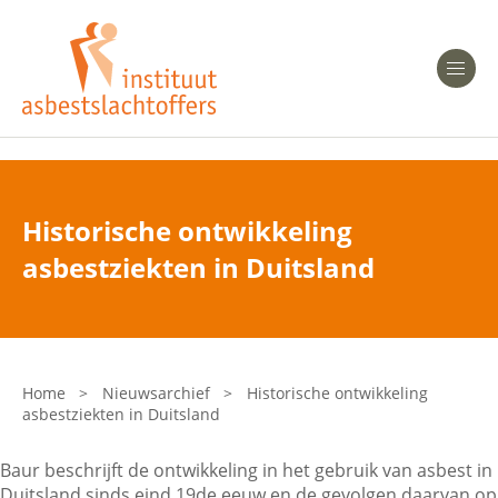
Heeft u Mesothelioom?
Men
Heeft u Asbestose?
Professionals
Historische ontwikkeling
Bent u arts?
asbestziekten in Duitsland
Asbest en Gezondheid
Bent u werkgever of verzekeraar?
Laatste nieuws
Home
>
Nieuwsarchief
>
Historische ontwikkeling
asbestziekten in Duitsland
Onze organisatie
Baur beschrijft de ontwikkeling in het gebruik van asbest in
Veelgestelde vragen
Duitsland sinds eind 19de eeuw en de gevolgen daarvan op