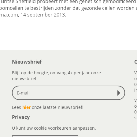
t Britse Sheffield probeert met een genetisch gemodificeerd
omcellen te bestrijden zonder dat gezonde cellen worden 
oma.com, 14 september 2013.
Nieuwsbrief
C
Blijf op de hoogte, ontvang 4x per jaar onze
V
nieuwsbrief.
o
0
i
V
o
Lees
hier
onze laatste nieuwsbrief!
0
Privacy
s
U kunt uw cookie voorkeuren aanpassen.