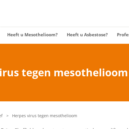
Heeft u Mesothelioom?
Heeft u Asbestose?
Profe
irus tegen mesothelioom
ef
>
Herpes virus tegen mesothelioom