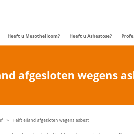
Heeft u Mesothelioom?
Heeft u Asbestose?
Profe
land afgesloten wegens as
ef
>
Helft eiland afgesloten wegens asbest