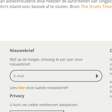
an asbesthoudend afval hebben de autoriteiten van Singpo
ohn’s Island voor bezoek af te sluiten. Bron:
The Straits Times
Nieuwsbrief
C
Blijf op de hoogte, ontvang 4x per jaar onze
V
nieuwsbrief.
o
0
i
V
o
Lees
hier
onze laatste nieuwsbrief!
0
Privacy
s
U kunt uw cookie voorkeuren aanpassen.