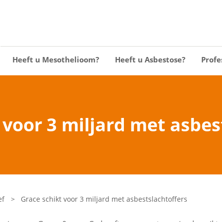
Heeft u Mesothelioom?
Heeft u Asbestose?
Profe
 voor 3 miljard met asbes
ef
>
Grace schikt voor 3 miljard met asbestslachtoffers