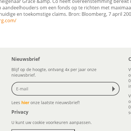
neigenaar Grace &amp. Co heeft overeenstemming bereikt
n aandeelhouders om een fonds op te richten met maximaal
uidige en toekomstige claims. Bron: Bloomberg, 7 april 20
rg.com/
Nieuwsbrief
C
Blijf op de hoogte, ontvang 4x per jaar onze
V
nieuwsbrief.
o
0
i
V
o
Lees
hier
onze laatste nieuwsbrief!
0
Privacy
s
U kunt uw cookie voorkeuren aanpassen.