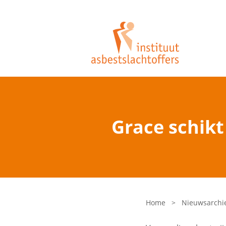
Grace schikt
Home
>
Nieuwsarchi