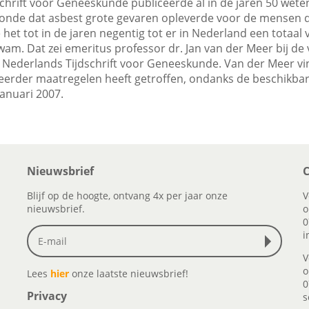
chrift voor Geneeskunde publiceerde al in de jaren 50 wete
onde dat asbest grote gevaren opleverde voor de mensen 
het tot in de jaren negentig tot er in Nederland een totaal
am. Dat zei emeritus professor dr. Jan van der Meer bij de 
t Nederlands Tijdschrift voor Geneeskunde. Van der Meer vin
 eerder maatregelen heeft getroffen, ondanks de beschikbar
januari 2007.
Nieuwsbrief
C
Blijf op de hoogte, ontvang 4x per jaar onze
V
nieuwsbrief.
o
0
i
V
o
Lees
hier
onze laatste nieuwsbrief!
0
Privacy
s