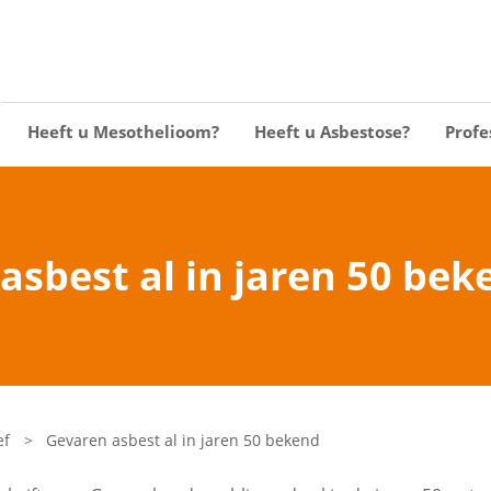
Heeft u Mesothelioom?
Heeft u Asbestose?
Profe
asbest al in jaren 50 bek
ef
>
Gevaren asbest al in jaren 50 bekend