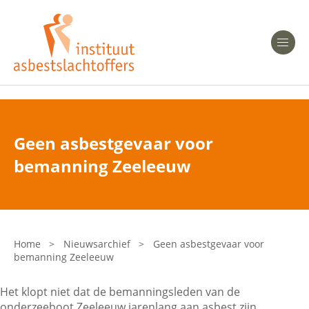
Heeft u Mesothelioom?
Men
Heeft u Asbestose?
Professionals
Geen asbestgevaar voor
Bent u arts?
bemanning Zeeleeuw
Asbest en Gezondheid
Bent u werkgever of verzekeraar?
Laatste nieuws
Home
>
Nieuwsarchief
>
Geen asbestgevaar voor
bemanning Zeeleeuw
Onze organisatie
Het klopt niet dat de bemanningsleden van de
Veelgestelde vragen
onderzeeboot Zeeleeuw jarenlang aan asbest zijn