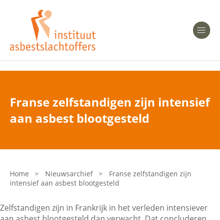
Heeft u Mesothelioom?
Men
Heeft u Asbestose?
Professionals
Franse zelfstandigen zijn intensief
Bent u arts?
aan asbest blootgesteld
Asbest en Gezondheid
Bent u werkgever of verzekeraar?
Laatste nieuws
Home
>
Nieuwsarchief
>
Franse zelfstandigen zijn
intensief aan asbest blootgesteld
Onze organisatie
Zelfstandigen zijn in Frankrijk in het verleden intensiever
Veelgestelde vragen
aan asbest blootgesteld dan verwacht. Dat concluderen