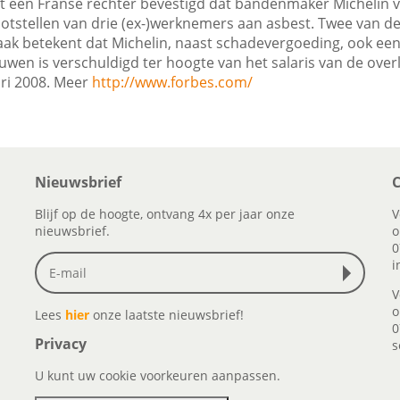
t een Franse rechter bevestigd dat bandenmaker Michelin ve
otstellen van drie (ex-)werknemers aan asbest. Twee van de 
aak betekent dat Michelin, naast schadevergoeding, ook ee
uwen is verschuldigd ter hoogte van het salaris van de ove
ari 2008. Meer
http://www.forbes.com/
Nieuwsbrief
C
Blijf op de hoogte, ontvang 4x per jaar onze
V
nieuwsbrief.
o
0
i
V
o
Lees
hier
onze laatste nieuwsbrief!
0
Privacy
s
U kunt uw cookie voorkeuren aanpassen.