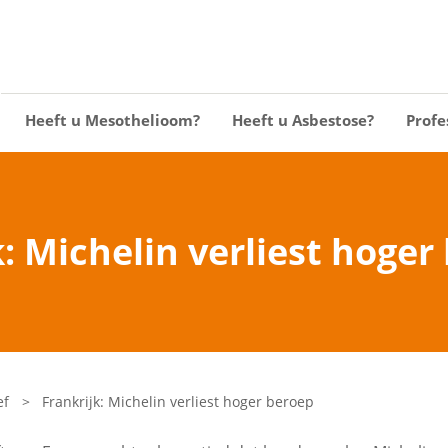
Heeft u Mesothelioom?
Heeft u Asbestose?
Profe
k: Michelin verliest hoger
ef
>
Frankrijk: Michelin verliest hoger beroep