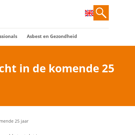
ssionals
Asbest en Gezondheid
acht in de komende 25
omende 25 jaar