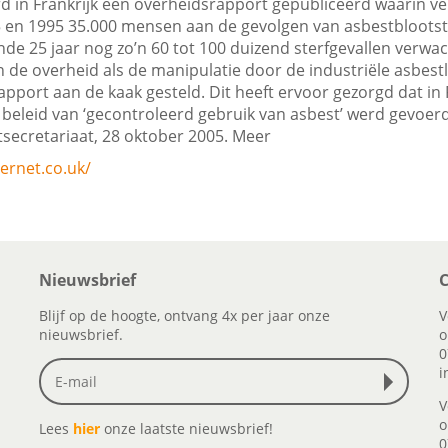
rd in Frankrijk een overheidsrapport gepubliceerd waarin ve
5 en 1995 35.000 mensen aan de gevolgen van asbestblootste
nde 25 jaar nog zo’n 60 tot 100 duizend sterfgevallen verw
n de overheid als de manipulatie door de industriële asbes
pport aan de kaak gesteld. Dit heeft ervoor gezorgd dat in 
 beleid van ‘gecontroleerd gebruik van asbest’ werd gevoerd
tsecretariaat, 28 oktober 2005. Meer
ernet.co.uk/
Nieuwsbrief
C
Blijf op de hoogte, ontvang 4x per jaar onze
V
nieuwsbrief.
o
0
i
V
o
Lees
hier
onze laatste nieuwsbrief!
0