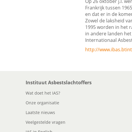
Op 26 oktober j.l. we
Frankrijk tussen 196
en dat er in de kome
Zowel de laksheid va
1995 worden in het ra
in andere landen het
Internationaal Asbes
http://www.ibas.btint
Instituut Asbestslachtoffers
Wat doet het IAS?
Onze organisatie
Laatste nieuws
Veelgestelde vragen
IAS in English