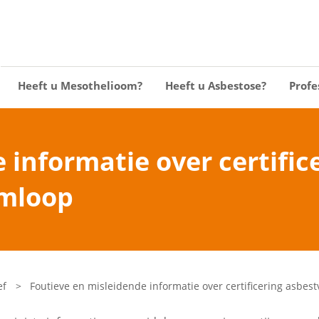
Heeft u Mesothelioom?
Heeft u Asbestose?
Profe
 informatie over certific
omloop
ef
>
Foutieve en misleidende informatie over certificering asbes