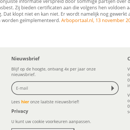
njuiste informatie verspreid door sommige partijen over de
sbest. Zij bieden certificaten aan die volgens hen voldoen 
 Dat klopt niet en kan niet. Er wordt namelijk nog gewerkt 
n worden geïmplementeerd.
Arboportaal.nl, 13 november 2
Nieuwsbrief
C
Blijf op de hoogte, ontvang 4x per jaar onze
V
nieuwsbrief.
o
0
i
V
o
Lees
hier
onze laatste nieuwsbrief!
0
Privacy
s
U kunt uw cookie voorkeuren aanpassen.