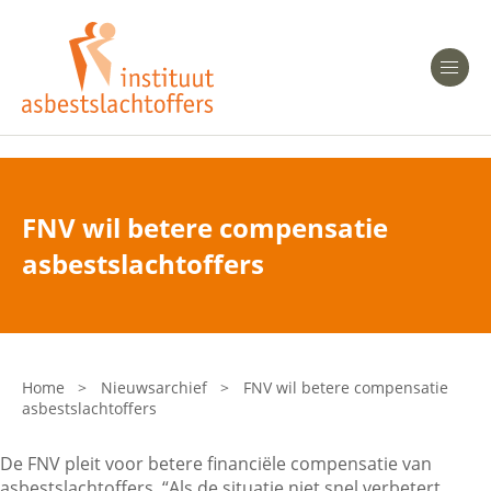
Heeft u Mesothelioom?
Men
Heeft u Asbestose?
Professionals
FNV wil betere compensatie
Bent u arts?
asbestslachtoffers
Asbest en Gezondheid
Bent u werkgever of verzekeraar?
Laatste nieuws
Home
>
Nieuwsarchief
>
FNV wil betere compensatie
asbestslachtoffers
Onze organisatie
De FNV pleit voor betere financiële compensatie van
Veelgestelde vragen
asbestslachtoffers. “Als de situatie niet snel verbetert,