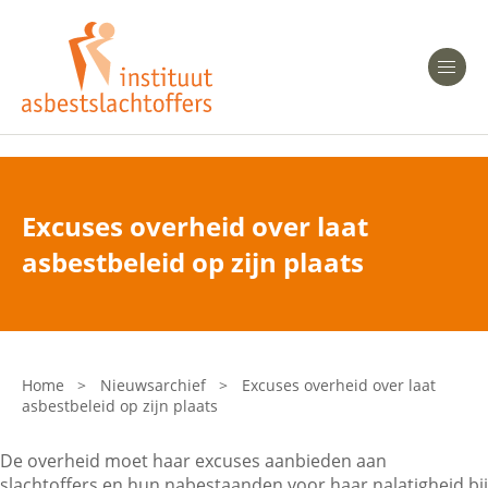
Heeft u Mesothelioom?
Men
Heeft u Asbestose?
Professionals
Excuses overheid over laat
Bent u arts?
asbestbeleid op zijn plaats
Asbest en Gezondheid
Bent u werkgever of verzekeraar?
Laatste nieuws
Home
>
Nieuwsarchief
>
Excuses overheid over laat
asbestbeleid op zijn plaats
Onze organisatie
De overheid moet haar excuses aanbieden aan
Veelgestelde vragen
slachtoffers en hun nabestaanden voor haar nalatigheid bij