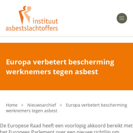
Heeft u Mesothelioom?
Men
Heeft u Asbestose?
Professionals
Europa verbetert bescherming
Bent u arts?
werknemers tegen asbest
Asbest en Gezondheid
Bent u werkgever of verzekeraar?
Laatste nieuws
Home
>
Nieuwsarchief
>
Europa verbetert bescherming
werknemers tegen asbest
Onze organisatie
De Europese Raad heeft een voorlopig akkoord bereikt met
Veelgestelde vragen
het Europees Parlement over een nieuwe richtlijn om