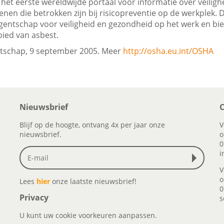
 het eerste wereldwijde portaal voor informatie over veilig
enen die betrokken zijn bij risicopreventie op de werkplek. 
entschap voor veiligheid en gezondheid op het werk en biedt
bied van asbest.
tschap, 9 september 2005. Meer
http://osha.eu.int/OSHA
Nieuwsbrief
C
Blijf op de hoogte, ontvang 4x per jaar onze
V
nieuwsbrief.
o
0
i
V
o
Lees
hier
onze laatste nieuwsbrief!
0
Privacy
s
U kunt uw cookie voorkeuren aanpassen.