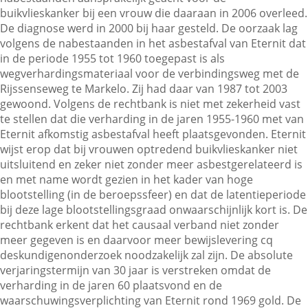
buikvlieskanker bij een vrouw die daaraan in 2006 overleed.
De diagnose werd in 2000 bij haar gesteld. De oorzaak lag
volgens de nabestaanden in het asbestafval van Eternit dat
Contactgegevens
in de periode 1955 tot 1960 toegepast is als
wegverhardingsmateriaal voor de verbindingsweg met de
Rijssenseweg te Markelo. Zij had daar van 1987 tot 2003
Zoeken
gewoond. Volgens de rechtbank is niet met zekerheid vast
te stellen dat die verharding in de jaren 1955-1960 met van
Eternit afkomstig asbestafval heeft plaatsgevonden. Eternit
wijst erop dat bij vrouwen optredend buikvlieskanker niet
uitsluitend en zeker niet zonder meer asbestgerelateerd is
en met name wordt gezien in het kader van hoge
blootstelling (in de beroepssfeer) en dat de latentieperiode
bij deze lage blootstellingsgraad onwaarschijnlijk kort is. De
rechtbank erkent dat het causaal verband niet zonder
meer gegeven is en daarvoor meer bewijslevering cq
deskundigenonderzoek noodzakelijk zal zijn. De absolute
verjaringstermijn van 30 jaar is verstreken omdat de
verharding in de jaren 60 plaatsvond en de
waarschuwingsverplichting van Eternit rond 1969 gold. De