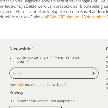
zitter van de Belgische Asbestslachtoffervereniging ABEVA, is
rleden. “Zijn ziekte werd veroorzaakt door blootstelling aa
 van de Eternit-fabrieken in Kapelle-op-den-Bos. 4 andere le
 dezelfde oorzaak”, aldus
ABEVA
.
VRT Nieuws, 15 december 
Nieuwsbrief
C
Blijf op de hoogte, ontvang 4x per jaar onze
V
nieuwsbrief.
o
0
i
V
o
Lees
hier
onze laatste nieuwsbrief!
0
Privacy
s
U kunt uw cookie voorkeuren aanpassen.