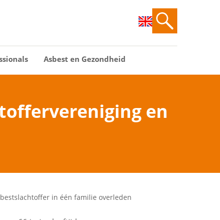
ssionals
Asbest en Gezondheid
htoffervereniging en
sbestslachtoffer in één familie overleden