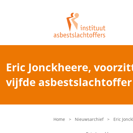
Eric Jonckheere, voorzi
vijfde asbestslachtoffer
Home
>
Nieuwsarchief
>
Eric Jonc