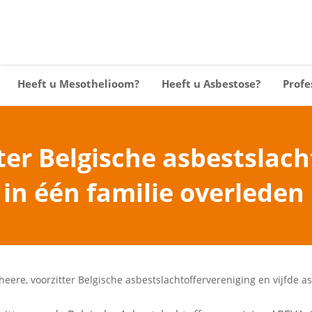
Heeft u Mesothelioom?
Heeft u Asbestose?
Profe
tter Belgische asbestslac
 in één familie overleden
kheere, voorzitter Belgische asbestslachtoffervereniging en vijfde a