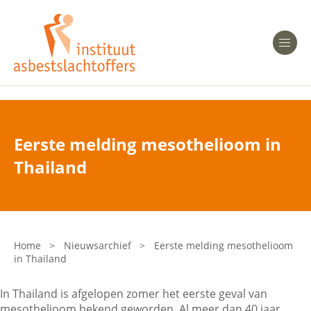
Heeft u Mesothelioom?
Men
Heeft u Asbestose?
Professionals
Eerste melding mesothelioom in
Bent u arts?
Thailand
Asbest en Gezondheid
Bent u werkgever of verzekeraar?
Laatste nieuws
Home
>
Nieuwsarchief
>
Eerste melding mesothelioom
in Thailand
Onze organisatie
In Thailand is afgelopen zomer het eerste geval van
Veelgestelde vragen
mesothelioom bekend geworden. Al meer dan 40 jaar