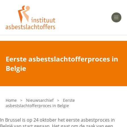
Heeft u Mesothelioom?
Men
Heeft u Asbestose?
Professionals
Eerste asbestslachtofferproces in
Bent u arts?
Belgie
Asbest en Gezondheid
Bent u werkgever of verzekeraar?
Laatste nieuws
Home
>
Nieuwsarchief
>
Eerste
asbestslachtofferproces in Belgie
Onze organisatie
In Brussel is op 24 oktober het eerste asbestproces in
Veelgestelde vragen
België van start gegaan. Het gaat om de zaak van een