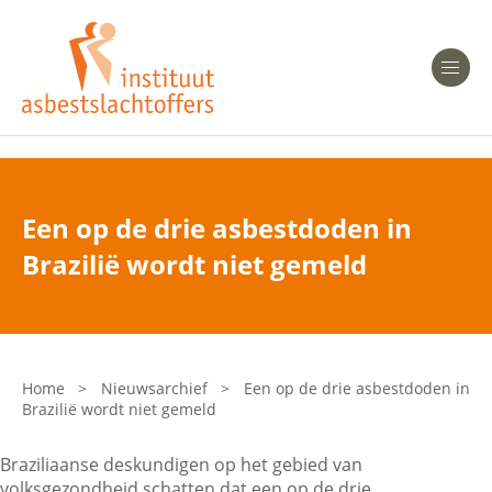
Heeft u Mesothelioom?
Men
Heeft u Asbestose?
Professionals
Een op de drie asbestdoden in
Bent u arts?
Brazilië wordt niet gemeld
Asbest en Gezondheid
Bent u werkgever of verzekeraar?
Laatste nieuws
Home
>
Nieuwsarchief
>
Een op de drie asbestdoden in
Brazilië wordt niet gemeld
Onze organisatie
Braziliaanse deskundigen op het gebied van
Veelgestelde vragen
volksgezondheid schatten dat een op de drie