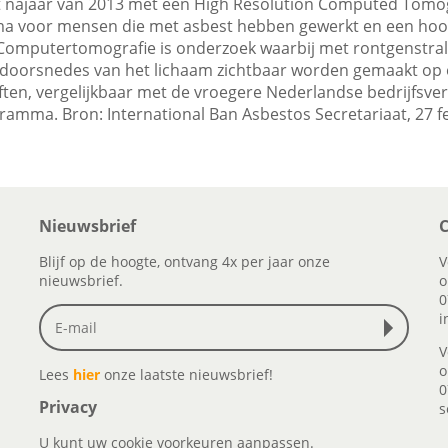
het najaar van 2013 met een High Resolution Computed Tom
 voor mensen die met asbest hebben gewerkt en een hoog
Computertomografie is onderzoek waarbij met rontgenstral
sdoorsnedes van het lichaam zichtbaar worden gemaakt op
en, vergelijkbaar met de vroegere Nederlandse bedrijfsver
ramma. Bron: International Ban Asbestos Secretariaat, 27 f
Nieuwsbrief
C
Blijf op de hoogte, ontvang 4x per jaar onze
V
nieuwsbrief.
o
0
i
V
o
Lees
hier
onze laatste nieuwsbrief!
0
Privacy
s
U kunt uw cookie voorkeuren aanpassen.