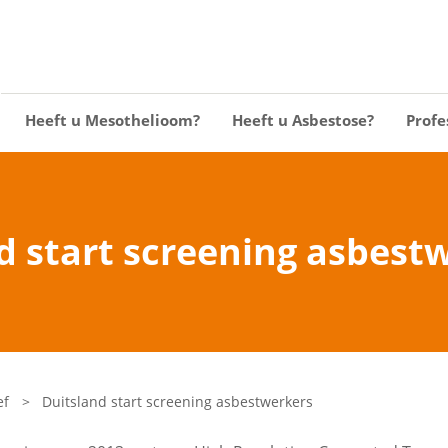
Heeft u Mesothelioom?
Heeft u Asbestose?
Profe
d start screening asbest
ef
>
Duitsland start screening asbestwerkers