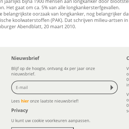
en jaarlijks bijna 1900 mensen aan longkanker door blootstel
n. Het gaat om ca. 5% van alle longkankersterfgevallen.
de belangrijkste oorzaak van longkanker, nog belangrijker d
ische koolwaterstoffen (PAK). Dat schrijven milieu-artsen i
mburger Abendblatt, 20 maart 2010.
Nieuwsbrief
C
Blijf op de hoogte, ontvang 4x per jaar onze
V
nieuwsbrief.
o
0
i
V
o
Lees
hier
onze laatste nieuwsbrief!
0
Privacy
s
U kunt uw cookie voorkeuren aanpassen.