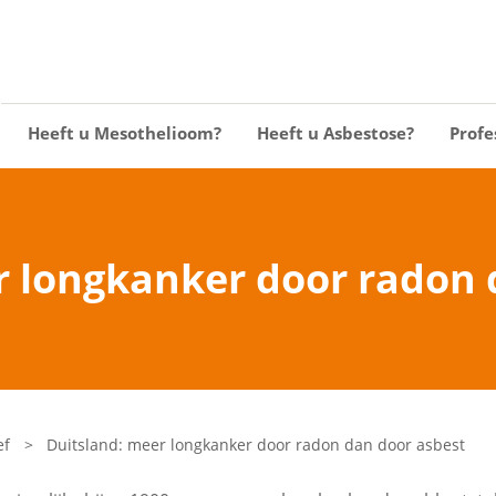
Heeft u Mesothelioom?
Heeft u Asbestose?
Profe
r longkanker door radon 
ef
>
Duitsland: meer longkanker door radon dan door asbest