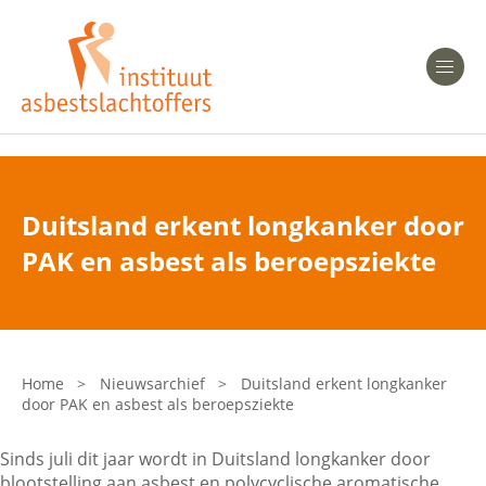
Heeft u Mesothelioom?
Men
Heeft u Asbestose?
Professionals
Duitsland erkent longkanker door
Bent u arts?
PAK en asbest als beroepsziekte
Asbest en Gezondheid
Bent u werkgever of verzekeraar?
Laatste nieuws
Home
>
Nieuwsarchief
>
Duitsland erkent longkanker
door PAK en asbest als beroepsziekte
Onze organisatie
Sinds juli dit jaar wordt in Duitsland longkanker door
Veelgestelde vragen
blootstelling aan asbest en polycyclische aromatische