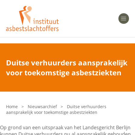
Heeft u Mesothelioom?
Men
Heeft u Asbestose?
Professionals
Duitse verhuurders aansprakelijk
Bent u arts?
voor toekomstige asbestziekten
Asbest en Gezondheid
Bent u werkgever of verzekeraar?
Laatste nieuws
Home
>
Nieuwsarchief
>
Duitse verhuurders
aansprakelijk voor toekomstige asbestziekten
Onze organisatie
Op grond van een uitspraak van het Landesgericht Berlijn
Veelgestelde vragen
kunnen Duitse verhuurders nu al aansprakelijk gehouden