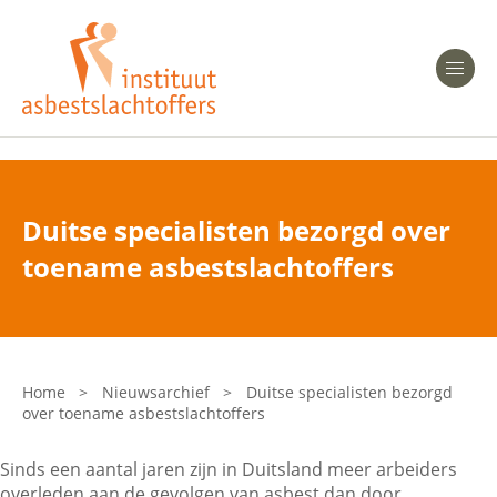
Heeft u Mesothelioom?
Men
Heeft u Asbestose?
Professionals
Duitse specialisten bezorgd over
Bent u arts?
toename asbestslachtoffers
Asbest en Gezondheid
Bent u werkgever of verzekeraar?
Laatste nieuws
Home
>
Nieuwsarchief
>
Duitse specialisten bezorgd
over toename asbestslachtoffers
Onze organisatie
Sinds een aantal jaren zijn in Duitsland meer arbeiders
Veelgestelde vragen
overleden aan de gevolgen van asbest dan door