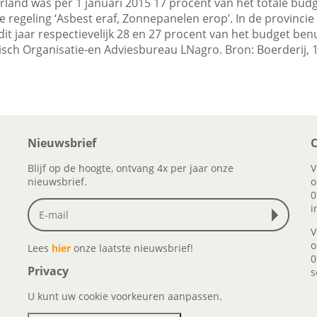
rland was per 1 januari 2015 17 procent van het totale budg
e regeling ‘Asbest eraf, Zonnepanelen erop’. In de provinci
it jaar respectievelijk 28 en 27 procent van het budget benut
sch Organisatie-en Adviesbureau LNagro. Bron: Boerderij, 
Nieuwsbrief
C
Blijf op de hoogte, ontvang 4x per jaar onze
V
nieuwsbrief.
o
0
i
V
o
Lees
hier
onze laatste nieuwsbrief!
0
Privacy
s
U kunt uw cookie voorkeuren aanpassen.