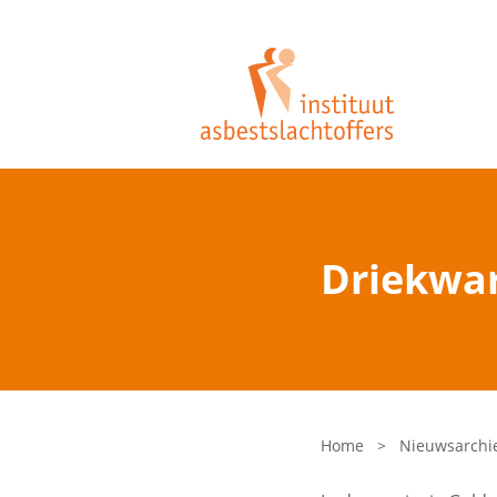
Driekwar
Home
>
Nieuwsarchi