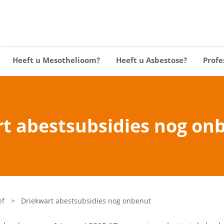
Heeft u Mesothelioom?
Heeft u Asbestose?
Profe
t abestsubsidies nog on
ef
>
Driekwart abestsubsidies nog onbenut