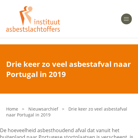
Heeft u Mesothelioom?
Men
Heeft u Asbestose?
Professionals
Drie keer zo veel asbestafval naar
Bent u arts?
Portugal in 2019
Asbest en Gezondheid
Bent u werkgever of verzekeraar?
Laatste nieuws
Home
>
Nieuwsarchief
>
Drie keer zo veel asbestafval
naar Portugal in 2019
Onze organisatie
De hoeveelheid asbesthoudend afval dat vanuit het
Veelgestelde vragen
buitenland naar Portugese stortplaatsen is verscheept, is