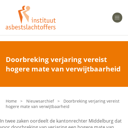
Heeft u Mesothelioom?
Men
Heeft u Asbestose?
Professionals
Doorbreking verjaring vereist
Bent u arts?
hogere mate van verwijtbaarheid
Asbest en Gezondheid
Bent u werkgever of verzekeraar?
Laatste nieuws
Home
>
Nieuwsarchief
>
Doorbreking verjaring vereist
hogere mate van verwijtbaarheid
Onze organisatie
In twee zaken oordeelt de kantonrechter Middelburg dat
Veelgestelde vragen
voor doorbreking van verjaring een hogere mate van