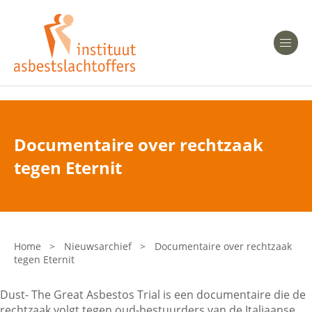
Heeft u Mesothelioom?
Men
Heeft u Asbestose?
Professionals
Documentaire over rechtzaak
Bent u arts?
tegen Eternit
Asbest en Gezondheid
Bent u werkgever of verzekeraar?
Laatste nieuws
Home
>
Nieuwsarchief
>
Documentaire over rechtzaak
tegen Eternit
Onze organisatie
Dust- The Great Asbestos Trial is een documentaire die de
Veelgestelde vragen
rechtzaak volgt tegen oud-bestuurders van de Italiaanse