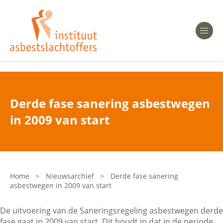
Heeft u Mesothelioom?
Men
Heeft u Asbestose?
Professionals
Derde fase sanering asbestwegen
Bent u arts?
in 2009 van start
Asbest en Gezondheid
Bent u werkgever of verzekeraar?
Laatste nieuws
Home
>
Nieuwsarchief
>
Derde fase sanering
asbestwegen in 2009 van start
Onze organisatie
De uitvoering van de Saneringsregeling asbestwegen derde
Veelgestelde vragen
fase gaat in 2009 van start. Dit houdt in dat in de periode