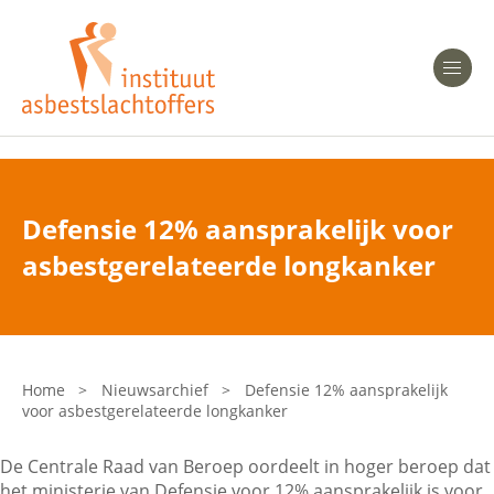
Heeft u Mesothelioom?
Men
Heeft u Asbestose?
Professionals
Defensie 12% aansprakelijk voor
Bent u arts?
asbestgerelateerde longkanker
Asbest en Gezondheid
Bent u werkgever of verzekeraar?
Laatste nieuws
Home
>
Nieuwsarchief
>
Defensie 12% aansprakelijk
voor asbestgerelateerde longkanker
Onze organisatie
De Centrale Raad van Beroep oordeelt in hoger beroep dat
Veelgestelde vragen
het ministerie van Defensie voor 12% aansprakelijk is voor