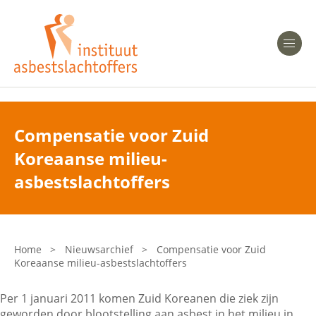
Heeft u Mesothelioom?
Men
Heeft u Asbestose?
Professionals
Compensatie voor Zuid
Koreaanse milieu-
Bent u arts?
Asbest en Gezondheid
asbestslachtoffers
Bent u werkgever of verzekeraar?
Laatste nieuws
Home
>
Nieuwsarchief
>
Compensatie voor Zuid
Koreaanse milieu-asbestslachtoffers
Onze organisatie
Per 1 januari 2011 komen Zuid Koreanen die ziek zijn
Veelgestelde vragen
geworden door blootstelling aan asbest in het milieu in