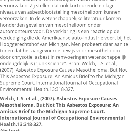
veroorzaken. Zij stellen dat ook kortdurende en lage
niveaus van asbestblootstelling mesothelioom kunnen
veroorzaken. In de wetenschappelijke literatuur komen
Contactgegevens
honderden gevallen van mesothelioom onder
automonteurs voor. De verklaring is een reactie op de
verdediging die de Amerikaanse auto-industrie voert bij het
Zoeken
Hooggerechtshof van Michigan. Men probeert daar aan te
tonen dat het aangevoerde bewijs voor mesothelioom
door chrysotiel asbest in remvoeringen wetenschappelijk
ondeugdelijk is (“junk science”. Bron: Welch, L.S. et al.,
(2007). Asbestos Exposure Causes Mesothelioma, But Not
This Asbestos Exposure: An Amicus Brief to the Michigan
Supreme Court. International Journal of Occupational
Environmental Health.13:318-327.
Welch, L.S. et al., (2007). Asbestos Exposure Causes
Mesothelioma, But Not This Asbestos Exposure: An
Amicus Brief to the Michigan Supreme Court.
International Journal of Occupational Environmental
Health.13:318-327.
Abstract