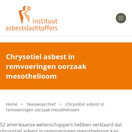
Heeft u Mesothelioom?
Men
Heeft u Asbestose?
Professionals
Chrysotiel asbest in
remvoeringen oorzaak
Bent u arts?
Asbest en Gezondheid
mesothelioom
Bent u werkgever of verzekeraar?
Laatste nieuws
Home
>
Nieuwsarchief
>
Chrysotiel asbest in
remvoeringen oorzaak mesothelioom
Onze organisatie
52 amerikaanse wetenschappers hebben verklaard dat
Veelgestelde vragen
chrysotiel asbest in remvoeringen mesothelioom kan