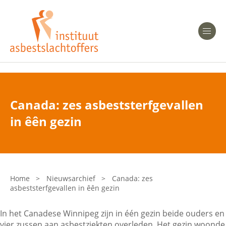
Heeft u Mesothelioom?
Men
Heeft u Asbestose?
Professionals
Canada: zes asbeststerfgevallen
Bent u arts?
in êên gezin
Asbest en Gezondheid
Bent u werkgever of verzekeraar?
Laatste nieuws
Home
>
Nieuwsarchief
>
Canada: zes
asbeststerfgevallen in êên gezin
Onze organisatie
In het Canadese Winnipeg zijn in één gezin beide ouders en
Veelgestelde vragen
vier zussen aan asbestziekten overleden. Het gezin woonde