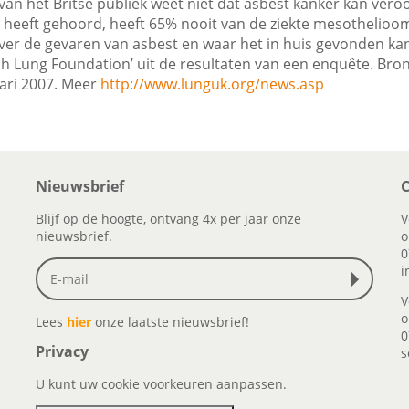
an het Britse publiek weet niet dat asbest kanker kan vero
 heeft gehoord, heeft 65% nooit van de ziekte mesothelioom
er de gevaren van asbest en waar het in huis gevonden ka
sh Lung Foundation’ uit de resultaten van een enquête. Bron
ari 2007. Meer
http://www.lunguk.org/news.asp
Nieuwsbrief
C
Blijf op de hoogte, ontvang 4x per jaar onze
V
nieuwsbrief.
o
0
i
V
o
Lees
hier
onze laatste nieuwsbrief!
0
Privacy
s
U kunt uw cookie voorkeuren aanpassen.