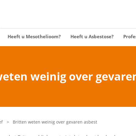
Heeft u Mesothelioom?
Heeft u Asbestose?
Profe
weten weinig over gevare
ef
>
Britten weten weinig over gevaren asbest