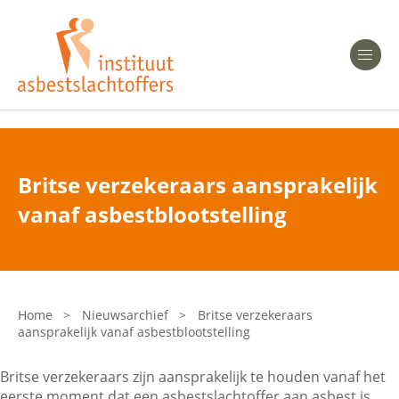
Heeft u Mesothelioom?
Men
Heeft u Asbestose?
Professionals
Britse verzekeraars aansprakelijk
Bent u arts?
vanaf asbestblootstelling
Asbest en Gezondheid
Bent u werkgever of verzekeraar?
Laatste nieuws
Home
>
Nieuwsarchief
>
Britse verzekeraars
aansprakelijk vanaf asbestblootstelling
Onze organisatie
Britse verzekeraars zijn aansprakelijk te houden vanaf het
Veelgestelde vragen
eerste moment dat een asbestslachtoffer aan asbest is