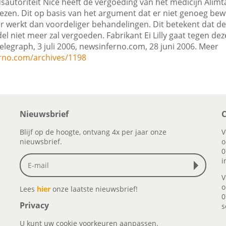
sautoriteit Nice heeft de vergoeding van het medicijn Alim
en. Dit op basis van het argument dat er niet genoeg bewi
er werkt dan voordeliger behandelingen. Dit betekent dat de
l niet meer zal vergoeden. Fabrikant Ei Lilly gaat tegen deze
elegraph, 3 juli 2006, newsinferno.com, 28 juni 2006. Meer
rno.com/archives/1198
Nieuwsbrief
C
Blijf op de hoogte, ontvang 4x per jaar onze
V
nieuwsbrief.
o
0
i
V
o
Lees
hier
onze laatste nieuwsbrief!
0
Privacy
s
U kunt uw cookie voorkeuren aanpassen.