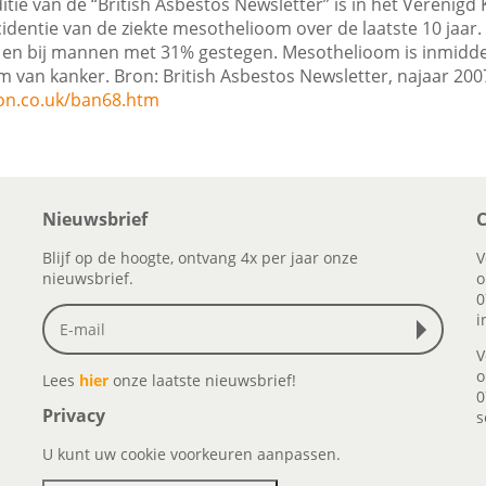
tie van de “British Asbestos Newsletter” is in het Verenigd 
cidentie van de ziekte mesothelioom over de laatste 10 jaar. 
 en bij mannen met 31% gestegen. Mesothelioom is inmidde
rm van kanker.
Bron: British Asbestos Newsletter, najaar 200
on.co.uk/ban68.htm
Nieuwsbrief
C
Blijf op de hoogte, ontvang 4x per jaar onze
V
nieuwsbrief.
o
0
i
V
o
Lees
hier
onze laatste nieuwsbrief!
0
Privacy
s
U kunt uw cookie voorkeuren aanpassen.