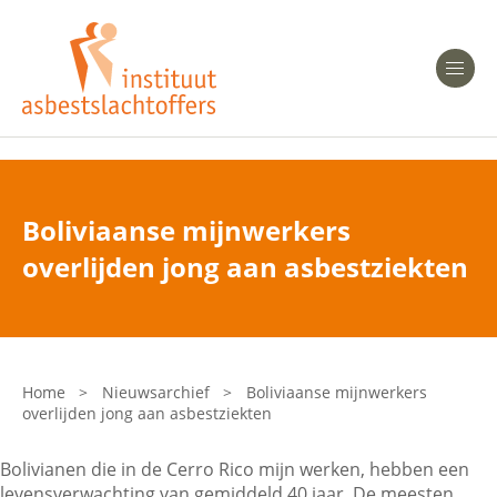
Heeft u Mesothelioom?
Men
Heeft u Asbestose?
Professionals
Boliviaanse mijnwerkers
Bent u arts?
overlijden jong aan asbestziekten
Asbest en Gezondheid
Bent u werkgever of verzekeraar?
Laatste nieuws
Home
>
Nieuwsarchief
>
Boliviaanse mijnwerkers
overlijden jong aan asbestziekten
Onze organisatie
Bolivianen die in de Cerro Rico mijn werken, hebben een
Veelgestelde vragen
levensverwachting van gemiddeld 40 jaar. De meesten