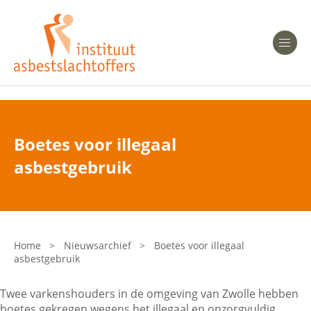
Heeft u Mesothelioom?
Men
Heeft u Asbestose?
Professionals
Boetes voor illegaal
Bent u arts?
asbestgebruik
Asbest en Gezondheid
Bent u werkgever of verzekeraar?
Laatste nieuws
Home
>
Nieuwsarchief
>
Boetes voor illegaal
asbestgebruik
Onze organisatie
Twee varkenshouders in de omgeving van Zwolle hebben
Veelgestelde vragen
boetes gekregen wegens het illegaal en onzorgvuldig