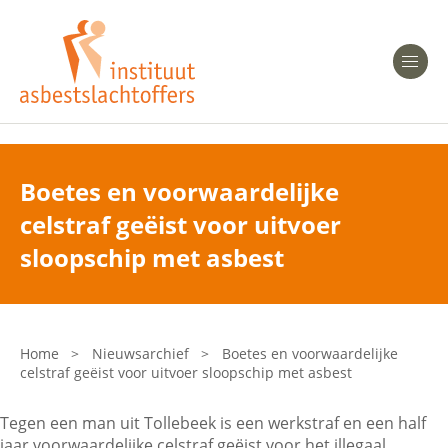
Heeft u Mesothelioom?
Men
Heeft u Asbestose?
Professionals
Boetes en voorwaardelijke
celstraf geëist voor uitvoer
Bent u arts?
Asbest en Gezondheid
sloopschip met asbest
Bent u werkgever of verzekeraar?
Laatste nieuws
Home
>
Nieuwsarchief
>
Boetes en voorwaardelijke
celstraf geëist voor uitvoer sloopschip met asbest
Onze organisatie
Tegen een man uit Tollebeek is een werkstraf en een half
Veelgestelde vragen
jaar voorwaardelijke celstraf geëist voor het illegaal