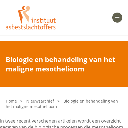
Heeft u Mesothelioom?
Men
Heeft u Asbestose?
Professionals
Biologie en behandeling van het
Bent u arts?
maligne mesothelioom
Asbest en Gezondheid
Bent u werkgever of verzekeraar?
Laatste nieuws
Home
>
Nieuwsarchief
>
Biologie en behandeling van
het maligne mesothelioom
Onze organisatie
In twee recent verschenen artikelen wordt een overzicht
Veelgestelde vragen
gegeven van de biologische processen die mesothelioom