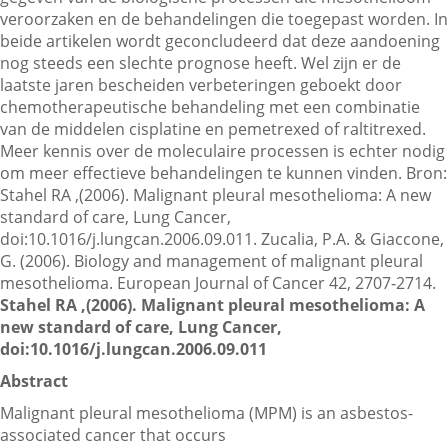
veroorzaken en de behandelingen die toegepast worden. In
beide artikelen wordt geconcludeerd dat deze aandoening
nog steeds een slechte prognose heeft. Wel zijn er de
Contactgegevens
laatste jaren bescheiden verbeteringen geboekt door
chemotherapeutische behandeling met een combinatie
van de middelen cisplatine en pemetrexed of raltitrexed.
Zoeken
Meer kennis over de moleculaire processen is echter nodig
om meer effectieve behandelingen te kunnen vinden. Bron:
Stahel RA ,(2006). Malignant pleural mesothelioma: A new
standard of care, Lung Cancer,
doi:10.1016/j.lungcan.2006.09.011. Zucalia, P.A. & Giaccone,
G. (2006). Biology and management of malignant pleural
mesothelioma. European Journal of Cancer 42, 2707-2714.
Stahel RA ,(2006). Malignant pleural mesothelioma: A
new standard of care, Lung Cancer,
doi:10.1016/j.lungcan.2006.09.011
Abstract
Malignant pleural mesothelioma (MPM) is an asbestos-
associated cancer that occurs