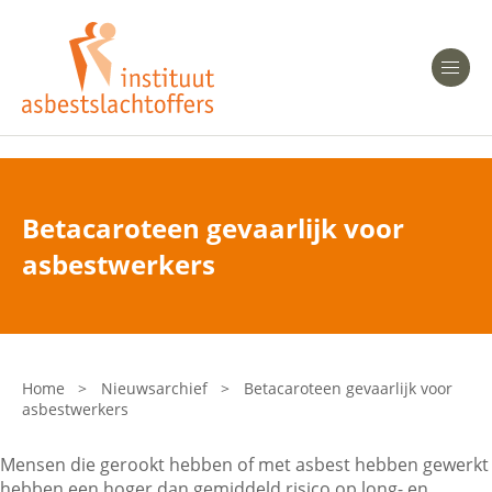
Heeft u Mesothelioom?
Men
Heeft u Asbestose?
Professionals
Betacaroteen gevaarlijk voor
Bent u arts?
asbestwerkers
Asbest en Gezondheid
Bent u werkgever of verzekeraar?
Laatste nieuws
Home
>
Nieuwsarchief
>
Betacaroteen gevaarlijk voor
asbestwerkers
Onze organisatie
Mensen die gerookt hebben of met asbest hebben gewerkt
Veelgestelde vragen
hebben een hoger dan gemiddeld risico op long- en