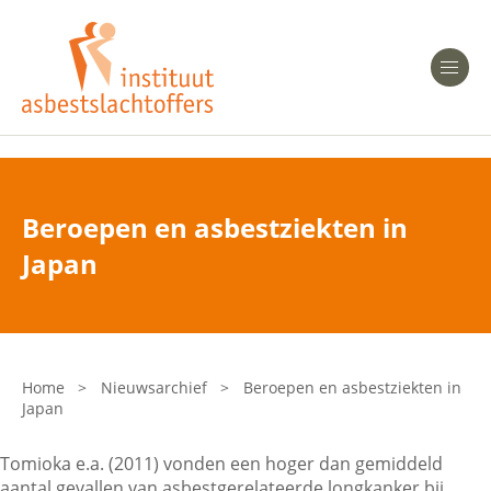
Heeft u Mesothelioom?
Men
Heeft u Asbestose?
Professionals
Beroepen en asbestziekten in
Bent u arts?
Japan
Asbest en Gezondheid
Bent u werkgever of verzekeraar?
Laatste nieuws
Home
>
Nieuwsarchief
>
Beroepen en asbestziekten in
Japan
Onze organisatie
Tomioka e.a. (2011) vonden een hoger dan gemiddeld
Veelgestelde vragen
aantal gevallen van asbestgerelateerde longkanker bij